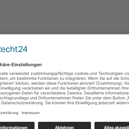
Spezial-Services
Shuttleservice Hochzeit
Pilot-Service
Essens-/Besorgungsfahrten
Materialtransport
0721 944 144