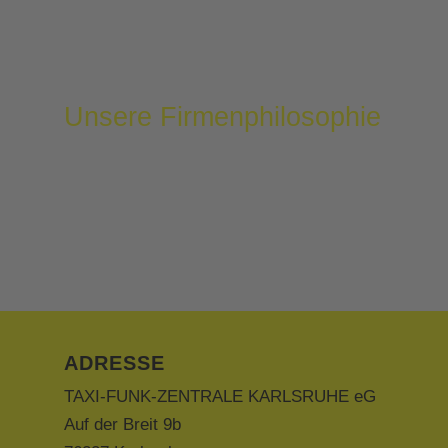
auch neutral und ohne Werbung, die höchste Si
welchem Fahrzeug Sie abgeholt werden möchten – u
Unsere Firmenphilosophie
Unser Ziel ist es, motivierte und engagierte Mitarb
zu fördern und uns gegenseitig und unsere Kunden
Ehrlichkeit und einer selbstverständlichen Hilfsbe
service-freundlichen Dienst für den Kunden zu sor
ADRESSE
TAXI-FUNK-ZENTRALE KARLSRUHE eG
Auf der Breit 9b