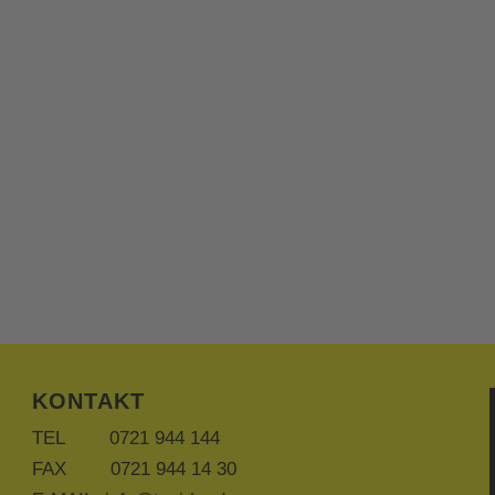
cherheit und Komfort bieten. Sie bestimmen, mit
nd wir bringen Sie sicher von A nach B.
eiter/innen zur Qualitätssteigerung für unsere Kunden
 zu achten, zu respektieren und mit Höflichkeit und
reitschaft stets für ein gutes Arbeitsklima und einen
gen.
KONTAKT
TEL 0721 944 144
FAX 0721 944 14 30