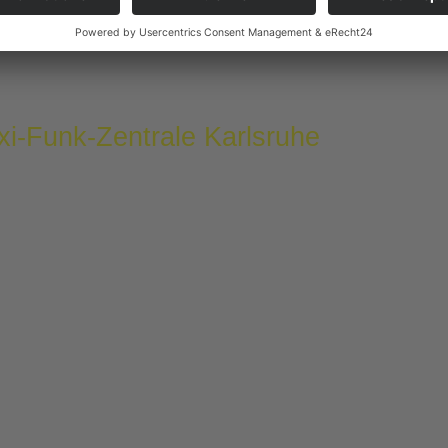
xi-Funk-Zentrale Karlsruhe
Aufgabe gemacht, unsere Kunden sicher, schnell und
d wir mit mehr als 300 Fahrern und über 160 Taxen zu
erangewachsen, bei dem Höflichkeit, Ehrlichkeit,
 im Vordergrund stehen. Aus diesem Grund ist uns ein
ig – denn nur so können wir unsere Prozesse und
derung eine Reihe an individuellen Leistungen wie
rten an. Unsere hochmoderne Fahrzeugflotte besteht
r Großraumtaxen, Limousinen und Kombi-Fahrzeuge,