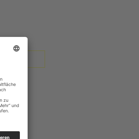
selbst eine besondere Freude!
Einsteigen. Chauffieren lassen.
Unkompliziert bargeldlos
bezahlen.
Im Wert von 30 € oder 50 €.
SHOP