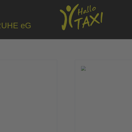
RUHE eG
〉
〉
denfreundlicher
Rollstuhlfahrten