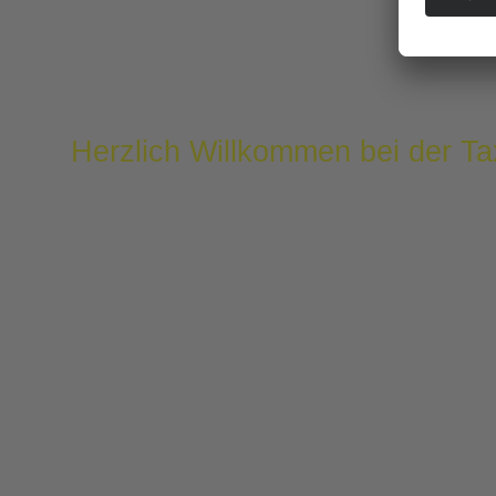
Herzlich Willkommen bei der Ta
Seit unserer Gründung 1970 haben wir es uns zur 
zuverlässig ans Ziel zu bringen. Mittlerweile sin
einem soliden, mittelständischen Unternehmen h
Hilfsbereitschaft und kundenorientierte Leistungen
Austausch mit unseren Kunden besonders wicht
Angebote kontinuierlich verbessern.
Wir bieten Ihnen neben der reinen Personenbeför
Premium-Dienste, Spezialservices und Krankenfah
aus gehobenen Mittelklassefahrzeugen, darunte